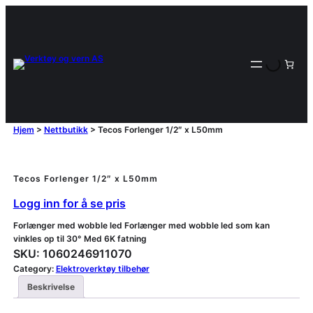
Hjem
>
Nettbutikk
>
Tecos Forlenger 1/2″ x L50mm
Tecos Forlenger 1/2″ x L50mm
Logg inn for å se pris
Forlænger med wobble led Forlænger med wobble led som kan
vinkles op til 30° Med 6K fatning
SKU:
1060246911070
Category:
Elektroverktøy tilbehør
Beskrivelse