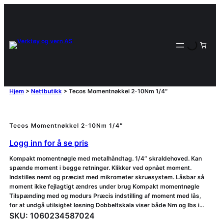
Hjem
>
Nettbutikk
>
Tecos Momentnøkkel 2-10Nm 1/4″
Tecos Momentnøkkel 2-10Nm 1/4″
Logg inn for å se pris
Kompakt momentnøgle med metalhåndtag. 1/4″ skraldehoved. Kan
spænde moment i begge retninger. Klikker ved opnået moment.
Indstilles nemt og præcist med mikrometer skruesystem. Låsbar så
moment ikke fejlagtigt ændres under brug Kompakt momentnøgle
Tilspænding med og modurs Præcis indstilling af moment med lås,
for at undgå utilsigtet løsning Dobbeltskala viser både Nm og lbs i…
SKU:
1060234587024