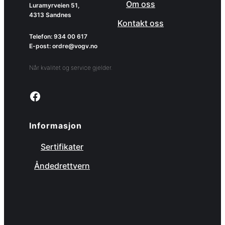
Om oss
Luramyrveien 51,
4313 Sandnes
Kontakt oss
Telefon: 934 00 617
E-post: ordre@vogv.no
Når kvalitet og service gjelder.
Link to facebook page
Informasjon
Sertifikater
Åndedrettvern