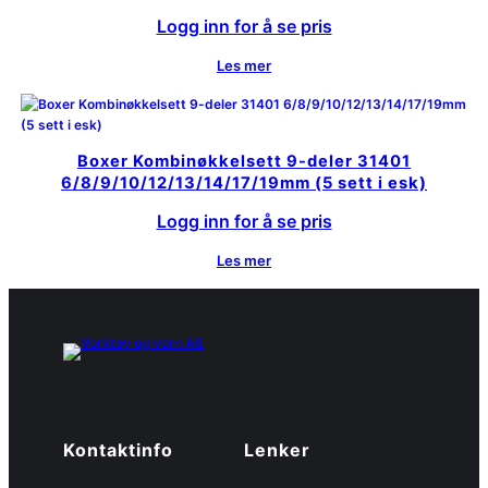
Logg inn for å se pris
Les mer
Boxer Kombinøkkelsett 9-deler 31401
6/8/9/10/12/13/14/17/19mm (5 sett i esk)
Logg inn for å se pris
Les mer
Kontaktinfo
Lenker