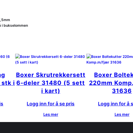
 7,5mm
gå i bukselommen
ng
Boxer Skrutrekkersett
Boxer Bolte
stk i
6-deler 31480 (5 sett
220mm Komp.
i kart)
31636
is
Logg inn for å se pris
Logg inn for å s
Les mer
Les mer