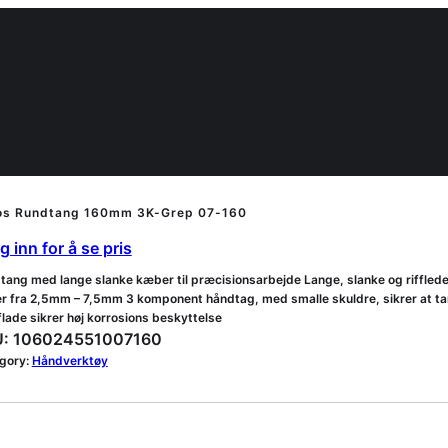
os Rundtang 160mm 3K-Grep 07-160
 inn for å se pris
tang med lange slanke kæber til præcisionsarbejde Lange, slanke og rifflede 
er fra 2,5mm – 7,5mm 3 komponent håndtag, med smalle skuldre, sikrer at t
lade sikrer høj korrosions beskyttelse
:
106024551007160
gory:
Håndverktøy