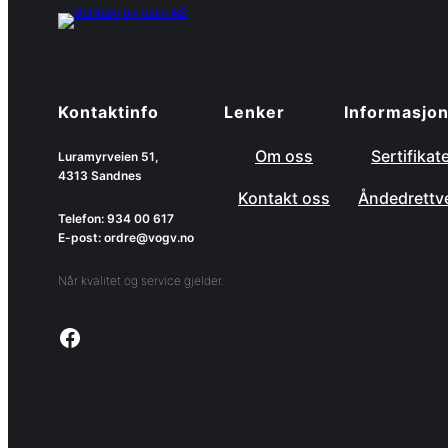
Kontaktinfo
Lenker
Informasjo
Om oss
Sertifikat
Luramyrveien 51,
4313 Sandnes
Kontakt oss
Åndedrettv
Telefon: 934 00 617
E-post: ordre@vogv.no
Når kvalitet og service gjelder.
Link to facebook page