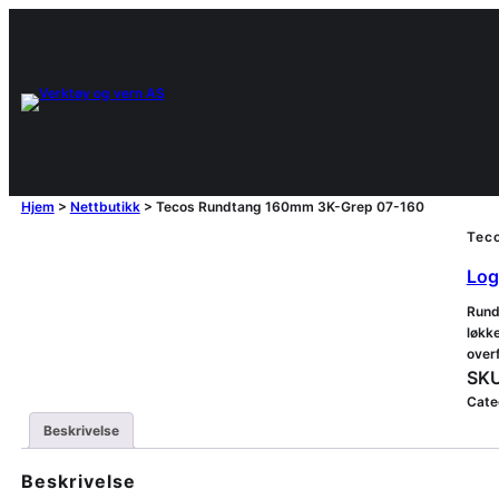
Hjem
>
Nettbutikk
>
Tecos Rundtang 160mm 3K-Grep 07-160
Tec
Logg
Rund
løkk
overf
SKU
Cate
Beskrivelse
Beskrivelse