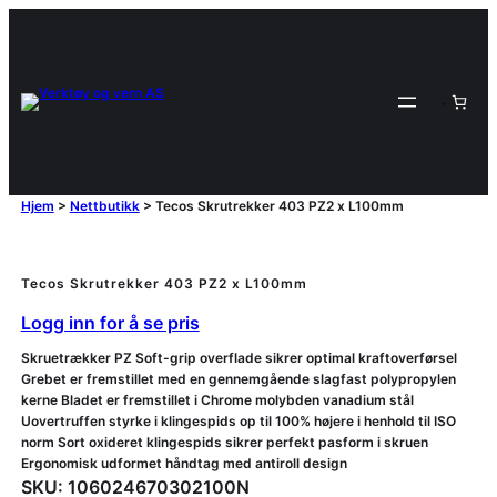
Hjem
>
Nettbutikk
>
Tecos Skrutrekker 403 PZ2 x L100mm
Tecos Skrutrekker 403 PZ2 x L100mm
Logg inn for å se pris
Skruetrækker PZ Soft-grip overflade sikrer optimal kraftoverførsel
Grebet er fremstillet med en gennemgående slagfast polypropylen
kerne Bladet er fremstillet i Chrome molybden vanadium stål
Uovertruffen styrke i klingespids op til 100% højere i henhold til ISO
norm Sort oxideret klingespids sikrer perfekt pasform i skruen
Ergonomisk udformet håndtag med antiroll design
SKU:
106024670302100N