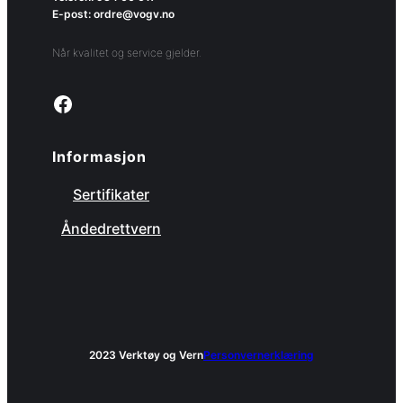
E-post: ordre@vogv.no
Når kvalitet og service gjelder.
Link to facebook page
Informasjon
Sertifikater
Åndedrettvern
2023 Verktøy og Vern
Personvernerklæring