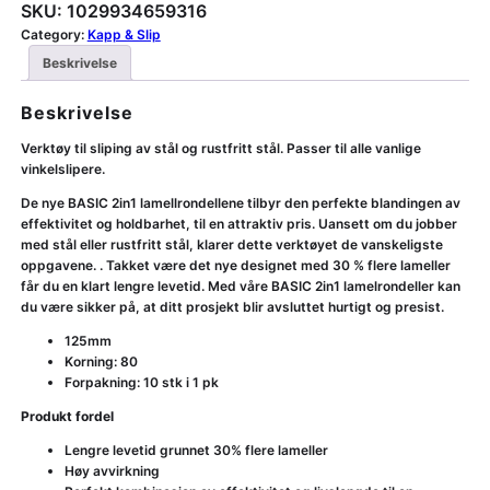
SKU:
1029934659316
Category:
Kapp & Slip
Beskrivelse
Beskrivelse
Verktøy til sliping av stål og rustfritt stål. Passer til alle vanlige
vinkelslipere.
De nye BASIC 2in1 lamellrondellene tilbyr den perfekte blandingen av
effektivitet og holdbarhet, til en attraktiv pris. Uansett om du jobber
med stål eller rustfritt stål, klarer dette verktøyet de vanskeligste
oppgavene. . Takket være det nye designet med 30 % flere lameller
får du en klart lengre levetid. Med våre BASIC 2in1 lamelrondeller kan
du være sikker på, at ditt prosjekt blir avsluttet hurtigt og presist.
125mm
Korning: 80
Forpakning: 10 stk i 1 pk
Produkt fordel
Lengre levetid grunnet 30% flere lameller
Høy avvirkning