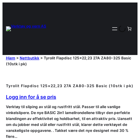
Hjem
>
Nettbutikk
>
Tyrolit Flapdisc 125×22,23 27A ZA80-325 Basic
(10stk i pk)
Tyrolit Flapdisc 125×22,23 27A ZA80-325 Basic (10stk i pk)
Logg inn for å se pris
Verktøy til sliping av stål og rustfritt stål. Passer til alle vanlige
vinkelslipere. De nye BASIC 2in1 lamellrondellene tilbyr den perfekte
blandingen av effektivitet og holdbarhet, til en attraktiv pris. Uansett
om du jobber med stål eller rustfritt stål, klarer dette verktøyet de
vanskeligste oppgavene. . Takket være det nye designet med 30 %
flere…