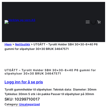
Hjem
>
Nettbutikk
>
UTGÅTT – Tyrolit Holder SBH 30×30-6×40 P6
gummi for slipehylser 30×30 BRUK 34647571
UTGÅTT – Tyrolit Holder SBH 30×30-6×40 P6 gummi for
slipehylser 30×30 BRUK 34647571
Logg inn for å se pris
Tyrolit gummiholder til slipehylser. Teknisk data: Diameter: 30mm
Tykkelse: 30mm 5 stk i én pakke Passer til slipehylser på 30mm
SKU:
10299710017
Category:
Uncategorized