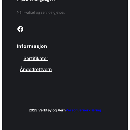
Når kvalitet og service gjelder.
Link to facebook page
Informasjon
Sertifikater
Åndedrettvern
2023 Verktøy og Vern
Personvernerklæring