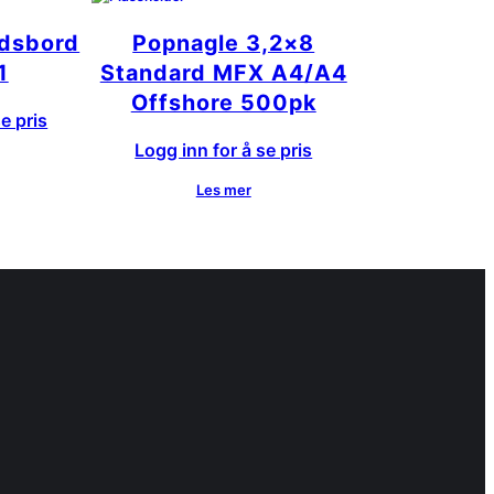
dsbord
Popnagle 3,2×8
1
Standard MFX A4/A4
Offshore 500pk
e pris
Logg inn for å se pris
Les mer