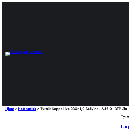
Hjem
>
Nettbutikk
>
Tyrolit Kappskive 230×1,9 Stål/Inox A46 Q- BFP 2i
Tyro
Logg