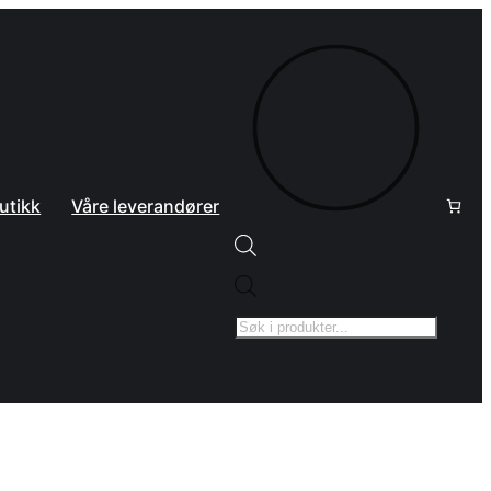
utikk
Våre leverandører
Products
search