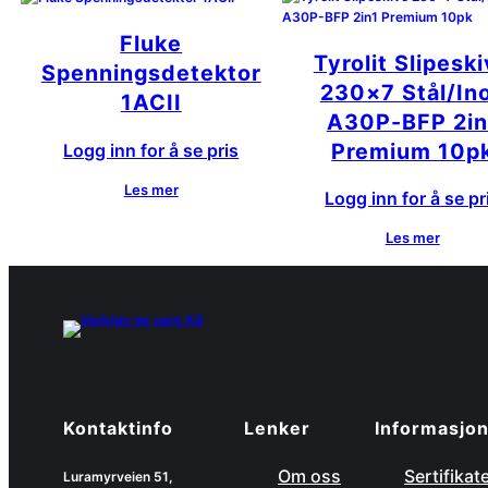
Fluke
Tyrolit Slipesk
Spenningsdetektor
230×7 Stål/In
1ACII
A30P-BFP 2in
Premium 10p
Logg inn for å se pris
Les mer
Logg inn for å se pr
Les mer
Kontaktinfo
Lenker
Informasjo
Om oss
Sertifikat
Luramyrveien 51,