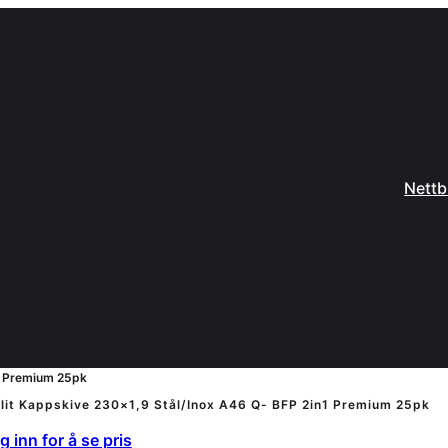
Nettb
n1 Premium 25pk
lit Kappskive 230×1,9 Stål/Inox A46 Q- BFP 2in1 Premium 25pk
 inn for å se pris