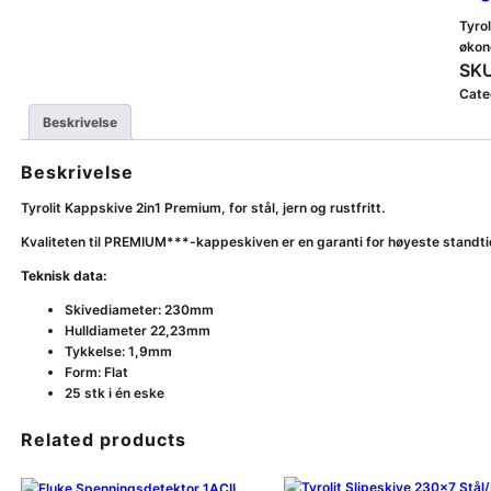
Tyrol
økon
SKU
Cate
Beskrivelse
Beskrivelse
Tyrolit Kappskive 2in1 Premium, for stål, jern og rustfritt.
Kvaliteten til PREMIUM***-kappeskiven er en garanti for høyeste standt
Teknisk data:
Skivediameter: 230mm
Hulldiameter 22,23mm
Tykkelse: 1,9mm
Form: Flat
25 stk i én eske
Related products