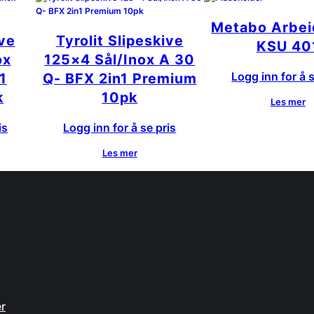
Metabo Arbei
ive
Tyrolit Slipeskive
KSU 40
ox
125×4 Sål/Inox A 30
Logg inn for å s
1
Q- BFX 2in1 Premium
k
10pk
Les mer
is
Logg inn for å se pris
Les mer
n
er