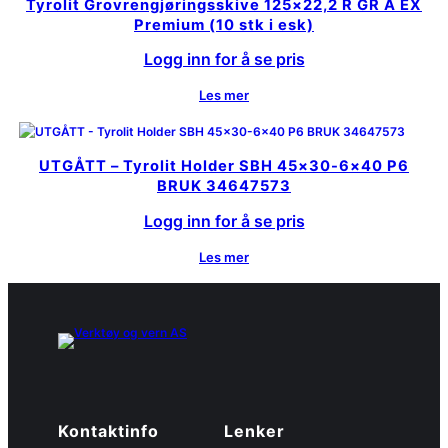
Tyrolit Grovrengjøringsskive 125×22,2 R GR A EX
Premium (10 stk i esk)
Logg inn for å se pris
Les mer
UTGÅTT – Tyrolit Holder SBH 45×30-6×40 P6
BRUK 34647573
Logg inn for å se pris
Les mer
Kontaktinfo
Lenker