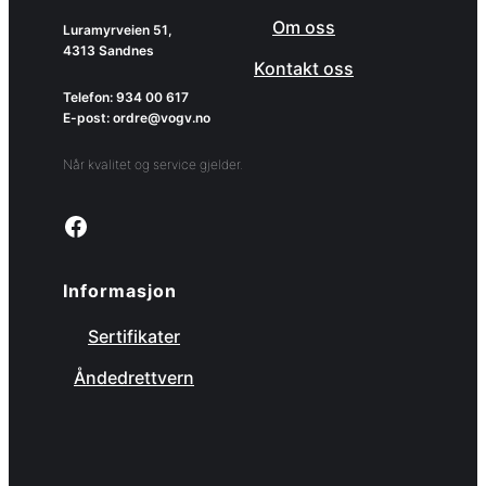
Om oss
Luramyrveien 51,
4313 Sandnes
Kontakt oss
Telefon: 934 00 617
E-post: ordre@vogv.no
Når kvalitet og service gjelder.
Link to facebook page
Informasjon
Sertifikater
Åndedrettvern