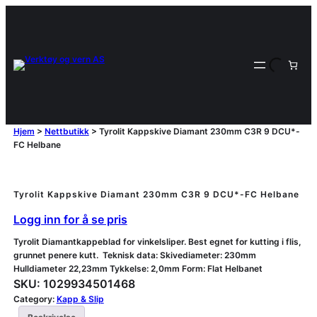
Hjem
>
Nettbutikk
>
Tyrolit Kappskive Diamant 230mm C3R 9 DCU*-
FC Helbane
Tyrolit Kappskive Diamant 230mm C3R 9 DCU*-FC Helbane
Logg inn for å se pris
Tyrolit Diamantkappeblad for vinkelsliper. Best egnet for kutting i flis,
grunnet penere kutt. Teknisk data: Skivediameter: 230mm
Hulldiameter 22,23mm Tykkelse: 2,0mm Form: Flat Helbanet
SKU:
1029934501468
Category:
Kapp & Slip