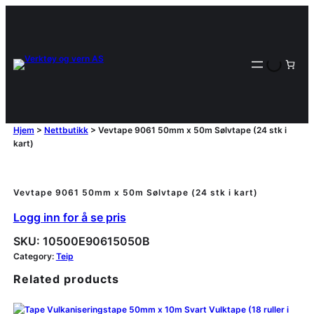
Hjem
>
Nettbutikk
>
Vevtape 9061 50mm x 50m Sølvtape (24 stk i
kart)
Vevtape 9061 50mm x 50m Sølvtape (24 stk i kart)
Logg inn for å se pris
SKU:
10500E90615050B
Category:
Teip
Related products