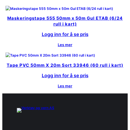
Maskeringstape 555 50mm x 50m Gul ETAB (6/24
rull i kart)
Logg inn for å se pris
Les mer
Tape PVC 50mm X 20m Sort 33946 (60 rull i kart)
Logg inn for å se pris
Les mer