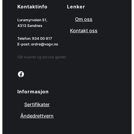
Kontaktinfo
Lenker
Om oss
Luramyrveien 51,
4313 Sandnes
Kontakt oss
Telefon: 934 00 617
E-post: ordre@vogv.no
Når kvalitet og service gjelder.
Link to facebook page
Informasjon
Sertifikater
Åndedrettvern