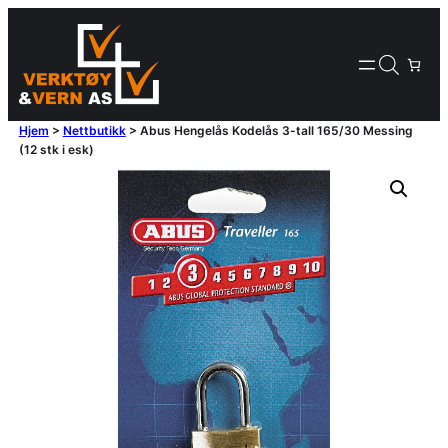
Hjem
>
Nettbutikk
>
Abus Hengelås Kodelås 3-tall 165/30 Messing
(12 stk i esk)