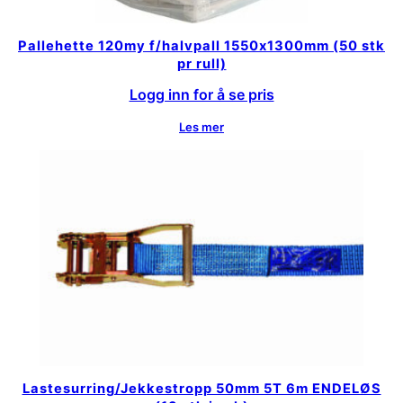
Pallehette 120my f/halvpall 1550x1300mm (50 stk
pr rull)
Logg inn for å se pris
Les mer
Lastesurring/Jekkestropp 50mm 5T 6m ENDELØS