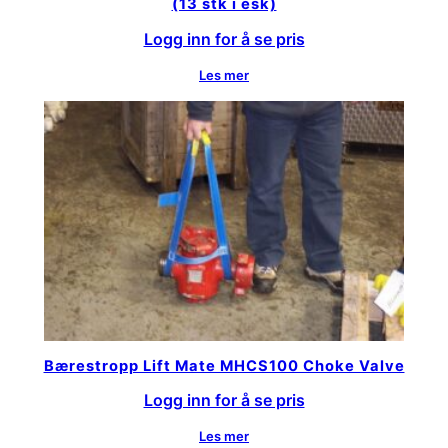
(13 stk i esk)
Logg inn for å se pris
Les mer
Bærestropp Lift Mate MHCS100 Choke Valve
Logg inn for å se pris
Les mer