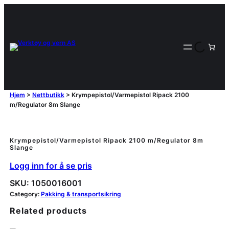
Hjem
>
Nettbutikk
>
Krympepistol/Varmepistol Ripack 2100
m/Regulator 8m Slange
Krympepistol/Varmepistol Ripack 2100 m/Regulator 8m
Slange
Logg inn for å se pris
SKU:
1050016001
Category:
Pakking & transportsikring
Related products