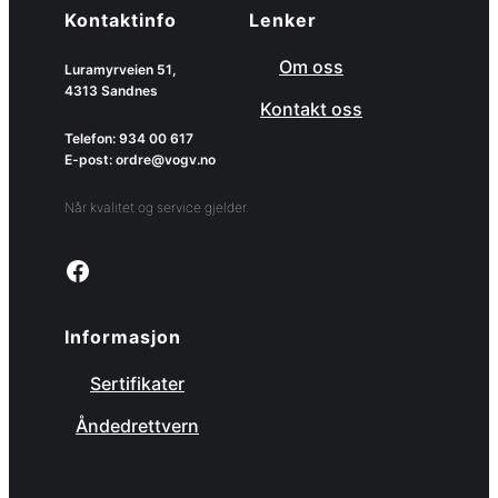
Kontaktinfo
Lenker
Om oss
Luramyrveien 51,
4313 Sandnes
Kontakt oss
Telefon: 934 00 617
E-post: ordre@vogv.no
Når kvalitet og service gjelder.
Link to facebook page
Informasjon
Sertifikater
Åndedrettvern