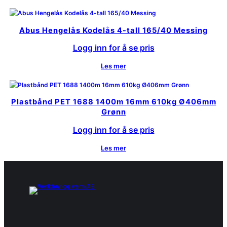
Abus Hengelås Kodelås 4-tall 165/40 Messing
Logg inn for å se pris
Les mer
Plastbånd PET 1688 1400m 16mm 610kg Ø406mm
Grønn
Logg inn for å se pris
Les mer