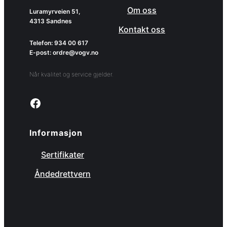
Om oss
Luramyrveien 51,
4313 Sandnes
Kontakt oss
Telefon: 934 00 617
E-post: ordre@vogv.no
Når kvalitet og service gjelder.
Link to facebook page
Informasjon
Sertifikater
Åndedrettvern