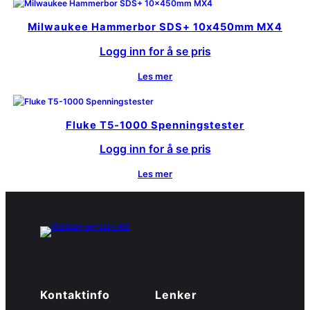
Milwaukee Hammerbor SDS+ 10x450mm MX4
Logg inn for å se pris
Les mer
Fluke T5-1000 Spenningstester
Logg inn for å se pris
Les mer
Kontaktinfo
Lenker