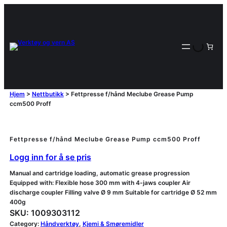
Hjem
>
Nettbutikk
>
Fettpresse f/hånd Meclube Grease Pump
ccm500 Proff
Fettpresse f/hånd Meclube Grease Pump ccm500 Proff
Logg inn for å se pris
Manual and cartridge loading, automatic grease progression
Equipped with: Flexible hose 300 mm with 4-jaws coupler Air
discharge coupler Filling valve Ø 9 mm Suitable for cartridge Ø 52 mm
400g
SKU:
1009303112
Category:
Håndverktøy
, 
Kjemi & Smøremidler