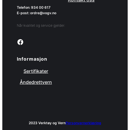
Telefon: 934 00 617
E-post: ordre@vogv.no
Når kvalitet og service gjelder.
Link to facebook page
Informasjon
Sertifikater
Åndedrettvern
2023 Verktøy og Vern
Personvernerklæring