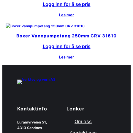
Logg inn for å se pris
Les mer
Boxer Vannpumpetang 250mm CRV 31610
Logg inn for å se pris
Les mer
Kontaktinfo
Lenker
Om oss
Luramyrveien 51,
4313 Sandnes
Kontakt oss