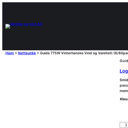
Hjem
>
Nettbutikk
>
Guide 775W Vinterhanske Vind og Vanntett (6/60pa
Guid
Logg
Smid
pass
memb
Kles
G