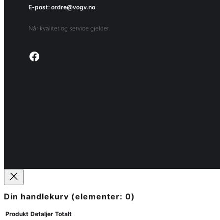
E-post: ordre@vogv.no
Når kvalitet og service gjelder.
Link to facebook page
Din handlekurv
(elementer: 0)
Produkt
Detaljer
Totalt