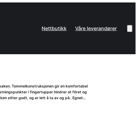
Nettbutikk
Våre leverandører
baken. Tommelkonstruksjonen gir en komfortabel
tningspunkter i fingertupper hindrer at fôret og
n sitter godt, og er lett å ta av og på. Egnet…