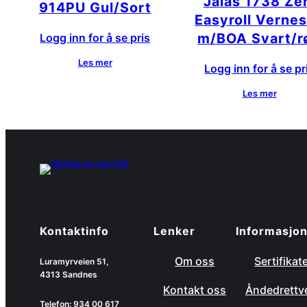
Jalas 1738 Ze
l
914PU Gul/Sort
l
Easyroll Verne
m/BOA Svart/r
Logg inn for å se pris
Les mer
Logg inn for å se pr
Les mer
Kontaktinfo
Lenker
Informasjo
Om oss
Sertifikat
Luramyrveien 51,
4313 Sandnes
Kontakt oss
Åndedrettv
Telefon: 934 00 617