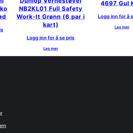
ni
Dunlop Vernestøvel
4697 Gul 
sko
NB2KL01 Full Safety
ød
Work-It Grønn (6 par i
Logg inn for å s
kart)
Les mer
is
Logg inn for å se pris
Les mer
n
er
ern