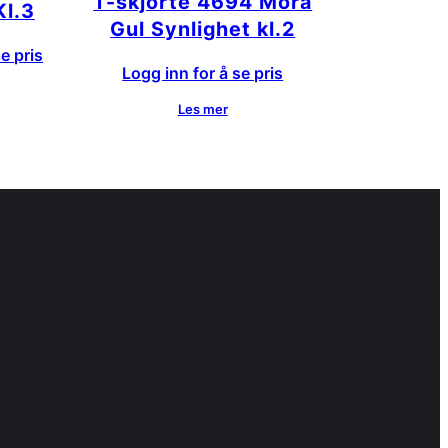
T-skjorte 4694 Mora
Kl.3
Gul Synlighet kl.2
e pris
Logg inn for å se pris
Les mer