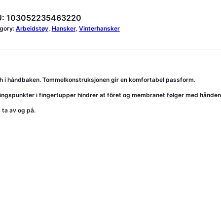
:
103052235463220
gory:
Arbeidstøy
, 
Hansker
, 
Vinterhansker
ch i håndbaken. Tommelkonstruksjonen gir en komfortabel passform.
ingspunkter i fingertupper hindrer at fôret og membranet følger med hånden
å ta av og på.