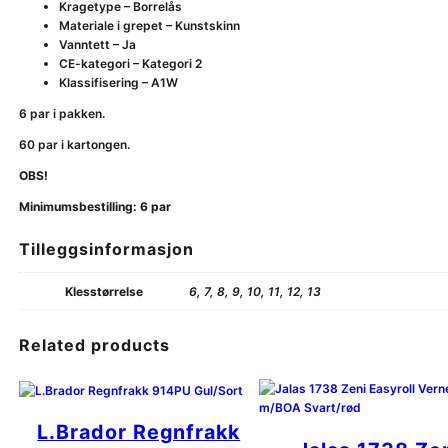
Kragetype – Borrelås
o
Materiale i grepet – Kunstskinn
g
Vanntett – Ja
V
CE-kategori – Kategori 2
a
Klassifisering – A1W
n
n
6 par i pakken.
t
60 par i kartongen.
e
t
OBS!
t
(
Minimumsbestilling: 6 par
6
/
Tilleggsinformasjon
6
0
Klesstørrelse
6, 7, 8, 9, 10, 11, 12, 13
p
a
r
Related products
)
a
n
t
L.Brador Regnfrakk
a