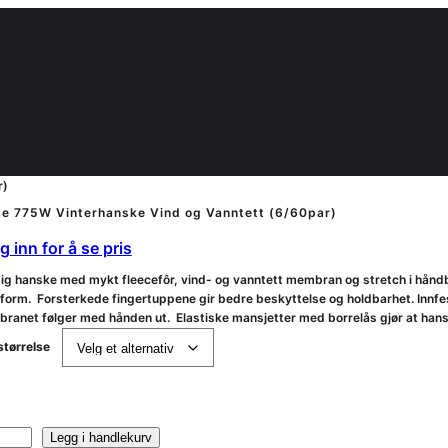
r)
e 775W Vinterhanske Vind og Vanntett (6/60par)
 inn for å se pris
ig hanske med mykt fleecefôr, vind- og vanntett membran og stretch i hånd
form. Forsterkede fingertuppene gir bedre beskyttelse og holdbarhet. Innfes
ranet følger med hånden ut. Elastiske mansjetter med borrelås gjør at hanske
størrelse
Legg i handlekurv