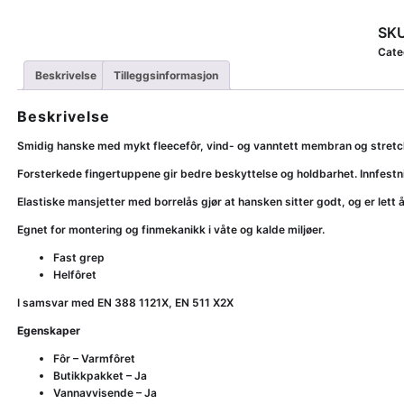
u
i
SKU
d
Cate
e
7
Beskrivelse
Tilleggsinformasjon
7
5
Beskrivelse
W
V
Smidig hanske med mykt fleecefôr, vind- og vanntett membran og stret
i
Forsterkede fingertuppene gir bedre beskyttelse og holdbarhet. Innfestn
n
t
Elastiske mansjetter med borrelås gjør at hansken sitter godt, og er lett 
e
r
Egnet for montering og finmekanikk i våte og kalde miljøer.
h
Fast grep
a
Helfôret
n
s
I samsvar med EN 388 1121X, EN 511 X2X
k
Egenskaper
e
V
Fôr – Varmfôret
i
Butikkpakket – Ja
n
Vannavvisende – Ja
d