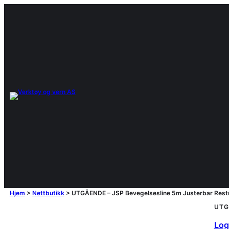
Hjem
>
Nettbutikk
>
UTGÅENDE – JSP Bevegelsesline 5m Justerbar Rest
UTG
Logg