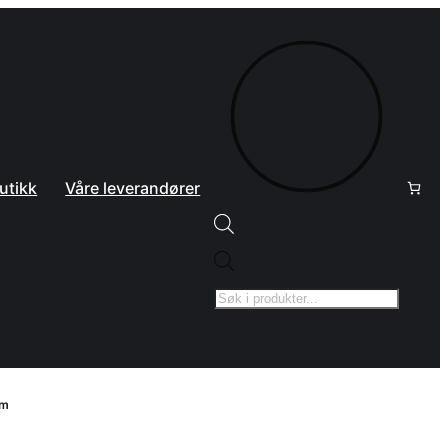
utikk
Våre leverandører
Products
search
mm