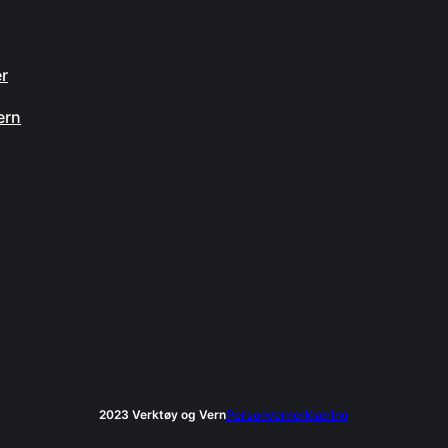
n
er
ern
2023 Verktøy og Vern
Personvernerklæring