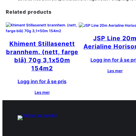
Related products
JSP Line 20
Khiment Stillasenett
Aerialine Horiso
brannhem. (nett, farge
blå) 70g 3,1x50m
Logg inn for å se pr
154m2
Les mer
Logg inn for å se pris
Les mer