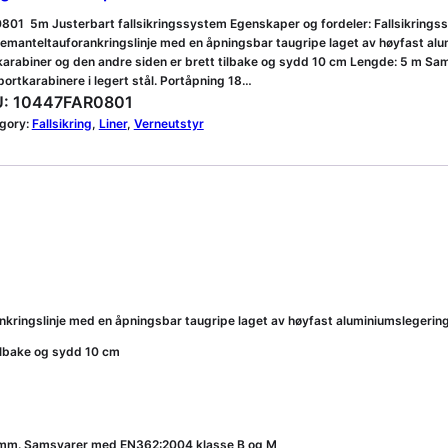
801 5m Justerbart fallsikringssystem Egenskaper og fordeler: Fallsikring
nemanteltauforankringslinje med en åpningsbar taugripe laget av høyfast al
karabiner og den andre siden er brett tilbake og sydd 10 cm Lengde: 5 m 
ortkarabinere i legert stål. Portåpning 18…
:
10447FAR0801
gory:
Fallsikring
, 
Liner
, 
Verneutstyr
kringslinje med en åpningsbar taugripe laget av høyfast aluminiumslegerin
ilbake og sydd 10 cm
18 mm. Samsvarer med EN362:2004 klasse B og M