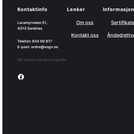
Kontaktinfo
Lenker
Informasjo
Om oss
Sertifikat
Luramyrveien 51,
4313 Sandnes
Kontakt oss
Åndedrettv
Telefon: 934 00 617
E-post: ordre@vogv.no
Når kvalitet og service gjelder.
Link to facebook page