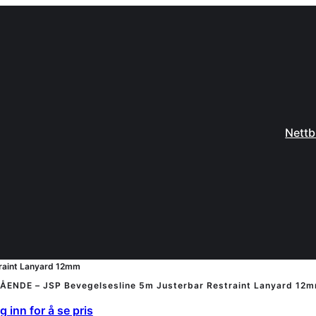
Nettb
raint Lanyard 12mm
ÅENDE – JSP Bevegelsesline 5m Justerbar Restraint Lanyard 12
 inn for å se pris