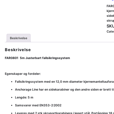
FAR0
kjer
side
skrup
SKU
Cate
Beskrivelse
Beskrivelse
FAR0801 5m Justerbart fallsikringssystem
Egenskaper og fordeler:
Fallsikringssystem med en 12,0 mm diameter kjernemanteltauforan
Anchorage Line har en sidekarabiner og den andre siden er brett t
Lengde: 5 m
Samsvarer med EN353-2:2002
Leveres med 2 stk skruportkarabinere i legert stål. Portåpning 