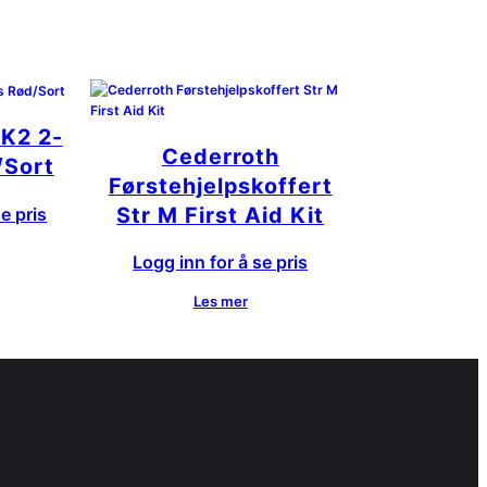
 K2 2-
Cederroth
/Sort
Førstehjelpskoffert
Str M First Aid Kit
e pris
Logg inn for å se pris
Les mer