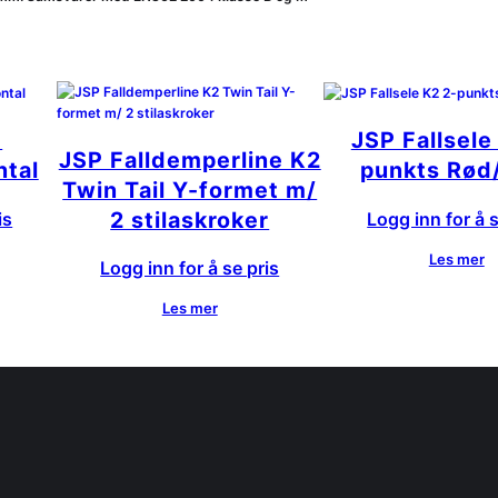
m
JSP Fallsele
JSP Falldemperline K2
ntal
punkts Rød
Twin Tail Y-formet m/
2 stilaskroker
is
Logg inn for å s
Les mer
Logg inn for å se pris
Les mer