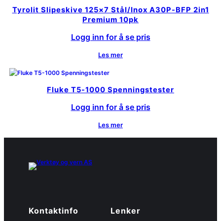
Tyrolit Slipeskive 125×7 Stål/Inox A30P-BFP 2in1
Premium 10pk
Logg inn for å se pris
Les mer
Fluke T5-1000 Spenningstester
Logg inn for å se pris
Les mer
Kontaktinfo
Lenker