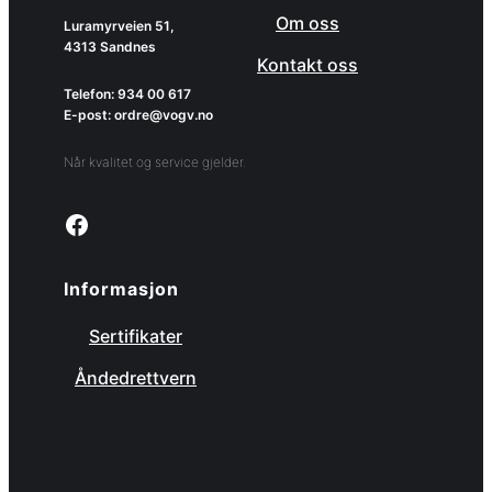
Om oss
Luramyrveien 51,
4313 Sandnes
Kontakt oss
Telefon: 934 00 617
E-post: ordre@vogv.no
Når kvalitet og service gjelder.
Link to facebook page
Informasjon
Sertifikater
Åndedrettvern