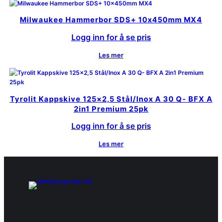
Milwaukee Hammerbor SDS+ 10x450mm MX4
Logg inn for å se pris
Les mer
Tyrolit Kappskive 125×2,5 Stål/Inox A 30 Q- BFX A
2in1 Premium 25pk
Logg inn for å se pris
Les mer