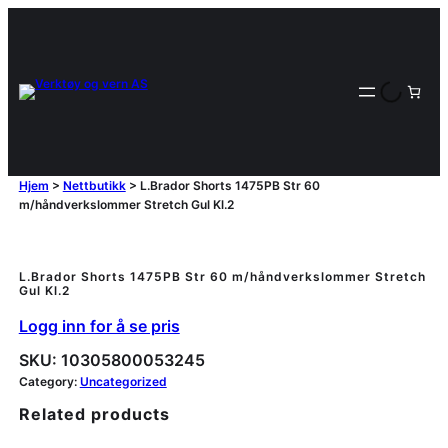
Hjem
>
Nettbutikk
>
L.Brador Shorts 1475PB Str 60
m/håndverkslommer Stretch Gul Kl.2
L.Brador Shorts 1475PB Str 60 m/håndverkslommer Stretch
Gul Kl.2
Logg inn for å se pris
SKU:
10305800053245
Category:
Uncategorized
Related products