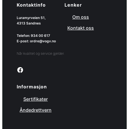
Kontaktinfo
Lenker
Om oss
Luramyrveien 51,
4313 Sandnes
Kontakt oss
Telefon: 934 00 617
E-post: ordre@vogv.no
Når kvalitet og service gjelder.
Link to facebook page
Informasjon
Sertifikater
Åndedrettvern