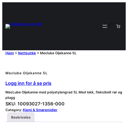
Hjem
>
Nettbutikk
>
Meclube Oljekanne 5L
Meclube Oljekanne 5L
Logg inn for å se pris
MecLube Oljekanne med polyetylengrad 5L Med lokk, fleksibelt rør og
plugg
SKU:
10093027-1356-000
Category:
Kjemi & Smøremidler
Beskrivelse