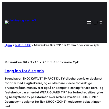
Hjem
>
Nettbutikk
>
Milwaukee Bits TX15 x 25mm Shockwave 2pk
Milwaukee Bits TX15 x 25mm Shockwave 2pk
Logg inn for å se pris
Egenskaper SHOCKWAVE™ IMPACT DUTY-tilbehørsserie er designet
for bruk med slagtrekkere, og er ikke bare ideelle for kraftige
bruksområder, men leverer også en komplett løsning for alle bore- og
festebehov Laserherdet WEAR GUARD TIP™ for forbedret slitestyrke
og beskyttelse av passformen over bittens levetid SHOCK ZONE™
Geometry – designet for flex SHOCK ZONE™ reduserer belastningen
ved…