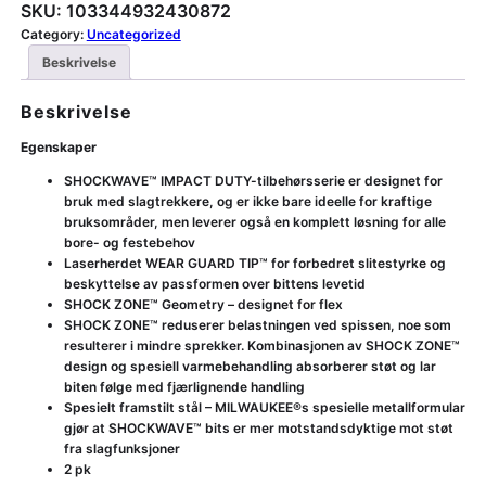
SKU:
103344932430872
Category:
Uncategorized
Beskrivelse
Beskrivelse
Egenskaper
SHOCKWAVE™ IMPACT DUTY-tilbehørsserie er designet for
bruk med slagtrekkere, og er ikke bare ideelle for kraftige
bruksområder, men leverer også en komplett løsning for alle
bore- og festebehov
Laserherdet WEAR GUARD TIP™ for forbedret slitestyrke og
beskyttelse av passformen over bittens levetid
SHOCK ZONE™ Geometry – designet for flex
SHOCK ZONE™ reduserer belastningen ved spissen, noe som
resulterer i mindre sprekker. Kombinasjonen av SHOCK ZONE™
design og spesiell varmebehandling absorberer støt og lar
biten følge med fjærlignende handling
Spesielt framstilt stål – MILWAUKEE®s spesielle metallformular
gjør at SHOCKWAVE™ bits er mer motstandsdyktige mot støt
fra slagfunksjoner
2 pk