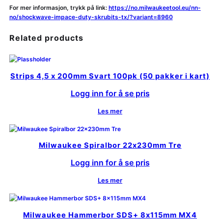
For mer informasjon, trykk på link:
https://no.milwaukeetool.eu/nn-
no/shockwave-impace-duty-skrubits-tx/?variant=8960
Related products
Strips 4,5 x 200mm Svart 100pk (50 pakker i kart)
Logg inn for å se pris
Les mer
Milwaukee Spiralbor 22x230mm Tre
Logg inn for å se pris
Les mer
Milwaukee Hammerbor SDS+ 8x115mm MX4