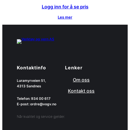
Logg inn for å se pris
Les mer
Kontaktinfo
Lenker
Om oss
Luramyrveien 51,
4313 Sandnes
Kontakt oss
Telefon: 934 00 617
E-post: ordre@vogv.no
Når kvalitet og service gjelder.