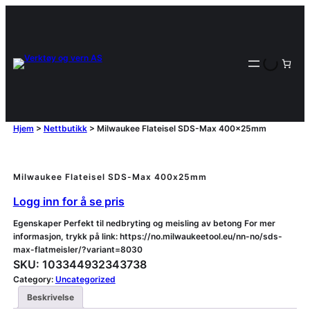
Hjem
>
Nettbutikk
>
Milwaukee Flateisel SDS-Max 400x25mm
Milwaukee Flateisel SDS-Max 400x25mm
Logg inn for å se pris
Egenskaper Perfekt til nedbryting og meisling av betong For mer
informasjon, trykk på link: https://no.milwaukeetool.eu/nn-no/sds-
max-flatmeisler/?variant=8030
SKU:
103344932343738
Category:
Uncategorized
Beskrivelse