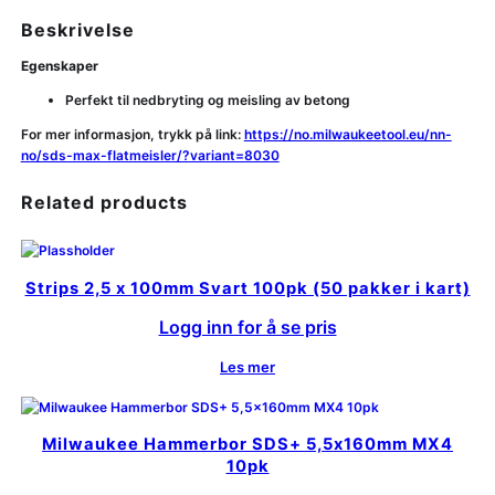
Beskrivelse
Egenskaper
Perfekt til nedbryting og meisling av betong
For mer informasjon, trykk på link:
https://no.milwaukeetool.eu/nn-
no/sds-max-flatmeisler/?variant=8030
Related products
Strips 2,5 x 100mm Svart 100pk (50 pakker i kart)
Logg inn for å se pris
Les mer
Milwaukee Hammerbor SDS+ 5,5x160mm MX4
10pk