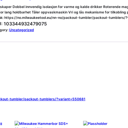
skaper Dobbel innvendig isolasjon for varme og kalde drikker Roterende magne
 for lang holdbarhet Tåler oppvaskmaskin Vri og lås mekanisme for tilkoblin
ink: https://no.milwaukeetool.eu/nn-no/packout-tumbler/packout-tumblers/
:
103344932479075
gory:
Uncategorized
ackout-tumbler/packout-tumblers/?variant=550681