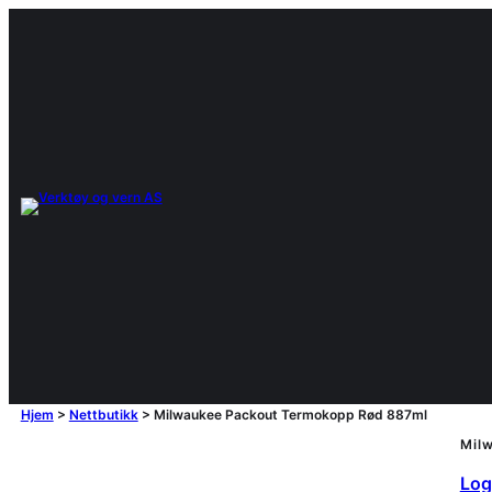
Hjem
>
Nettbutikk
>
Milwaukee Packout Termokopp Rød 887ml
Mil
Logg