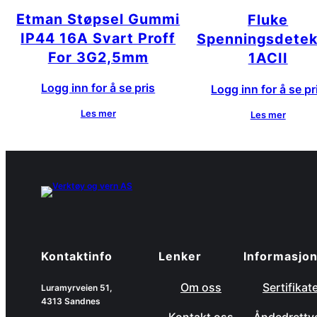
Etman Støpsel Gummi
Fluke
IP44 16A Svart Proff
Spenningsdetek
For 3G2,5mm
1ACII
Logg inn for å se pris
Logg inn for å se pr
Les mer
Les mer
Kontaktinfo
Lenker
Informasjo
Om oss
Sertifikat
Luramyrveien 51,
4313 Sandnes
Kontakt oss
Åndedrettv