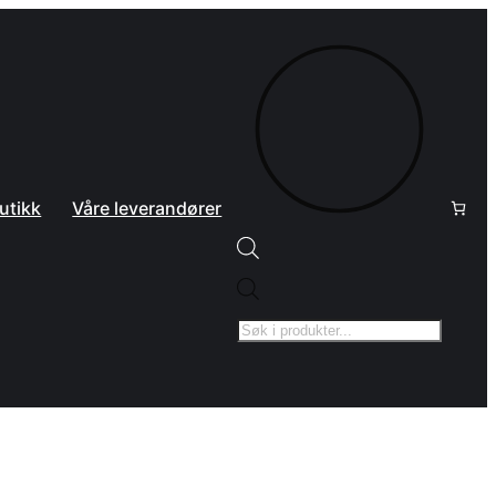
utikk
Våre leverandører
Products
search