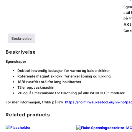
Egen
stål
på l
SKU
Cate
Beskrivelse
Beskrivelse
Egenskaper
Dobbel innvendig isolasjon for varme og kalde drikker
Roterende magnetisk lokk, for enkel åpning og lukking
18/8 rustfritt stål for lang holdbarhet
Tåler oppvaskmaskin
Vri og lås mekanisme for tilkobling på alle PACKOUT™ moduler
For mer informasjon, trykk på link:
https://no.milwaukeetool.eu/nn-no/p
Related products