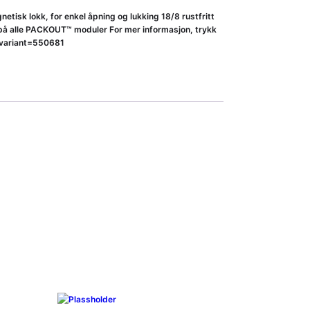
tisk lokk, for enkel åpning og lukking 18/8 rustfritt
g på alle PACKOUT™ moduler For mer informasjon, trykk
?variant=550681