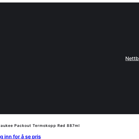
Nettb
waukee Packout Termokopp Rød 887ml
 inn for å se pris