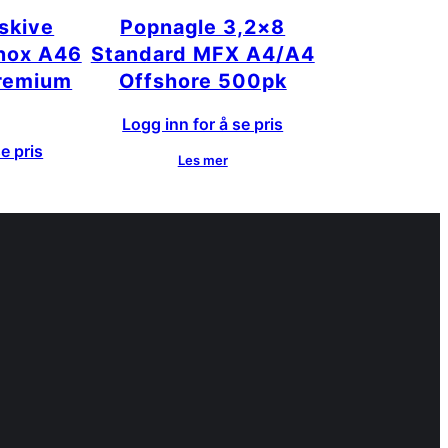
pskive
Popnagle 3,2×8
Inox A46
Standard MFX A4/A4
Premium
Offshore 500pk
Logg inn for å se pris
e pris
Les mer