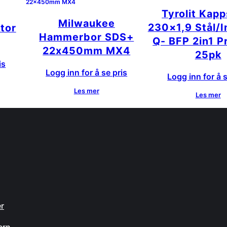
Tyrolit Kap
Milwaukee
230×1,9 Stål/
tor
Hammerbor SDS+
Q- BFP 2in1 
22x450mm MX4
25pk
is
Logg inn for å se pris
Logg inn for å s
Les mer
Les mer
n
er
ern