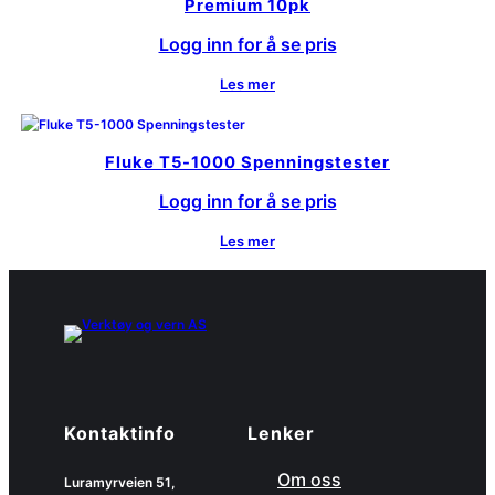
Premium 10pk
Logg inn for å se pris
Les mer
Fluke T5-1000 Spenningstester
Logg inn for å se pris
Les mer
Kontaktinfo
Lenker
Om oss
Luramyrveien 51,