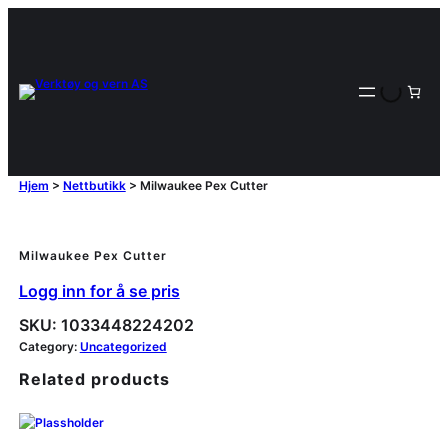
Hjem
>
Nettbutikk
>
Milwaukee Pex Cutter
Milwaukee Pex Cutter
Logg inn for å se pris
SKU:
1033448224202
Category:
Uncategorized
Related products