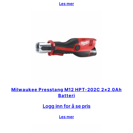
Les mer
Milwaukee Presstang M12 HPT-202C 2×2,0Ah
Batteri
Logg inn for å se pris
Les mer