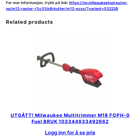
For mer informasjon, trykk på link:
https://no.milwaukeetool.eu/nn-
no/m12-raptor-r%c3%b8rkutter/m12-pcss/?variant=532228
Related products
UTGÅTT! Milwaukee Multitrimmer M18 FOPH-0
Fuel BRUK 103344933492662
Logg inn for å se pris