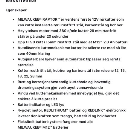
Beskrivelse
Egenskaper
MILWAUKEE® RAPTOR™ er verdens første 12V rørkutter som
kan kutte installerte rør i rustfritt stål, karbonstål og kobber
Høy ytelses motor med 380 o/min kutter 28 mm rustfritt
stålrør på under 20 sekunder
Opp til 90 kutt i 15mm rustfritt stål med et M12™ 2.0 Ah batteri
Autolåsende kuttemekanisme kutter installerte rør med så lite
som 40mm klaring
Autojusterbare kjever som automatisk tilpasser seg rørets
størrelse
Kutter rustfritt stål, kobber og karbonstål i størrelsene 12, 15,
18, 22, 28 mm
Rust og korrosjonsbestandig kuttehode og innvendig
dreneringssystem gjør verktøyet vannavvisende
Vindu ved kuttemekanismen med innebygget lys, gjør det
enklere å kutte presist
Batteriindikator og LED lys
4-polet motor, REDLITHIUM™ batteri og REDLINK™ elektronikk
leverer den kraften som trengs, batteritid og holdbarhet
Fleksibelt batterisystem: fungerer med alle
MILWAUKEE® M12™ batterier