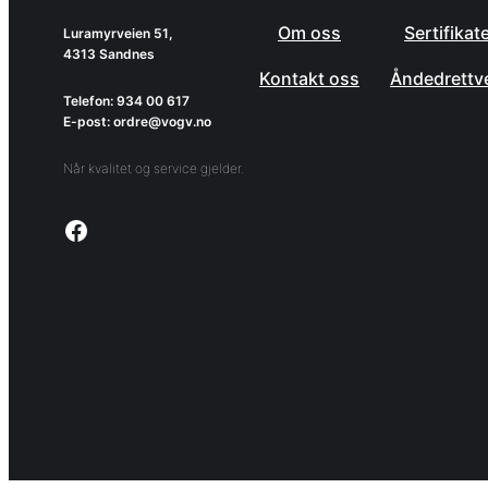
Om oss
Sertifikat
Luramyrveien 51,
4313 Sandnes
Kontakt oss
Åndedrettv
Telefon: 934 00 617
E-post: ordre@vogv.no
Når kvalitet og service gjelder.
Link to facebook page