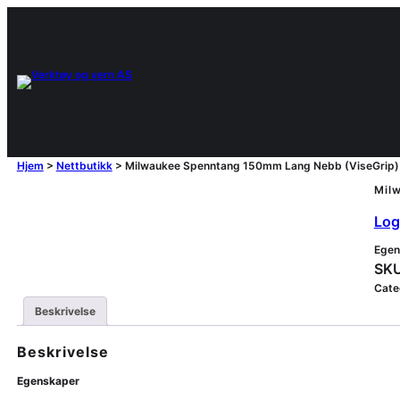
Hjem
>
Nettbutikk
>
Milwaukee Spenntang 150mm Lang Nebb (ViseGrip)
Mil
Logg
Egen
SKU
Cate
Beskrivelse
Beskrivelse
Egenskaper