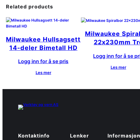
Related products
Milwaukee Spira
Milwaukee Hullsagsett
22x230mm Tr
14-deler Bimetall HD
Logg inn for å se pr
Logg inn for å se pris
Les mer
Les mer
Kontaktinfo
Lenker
Informasjo