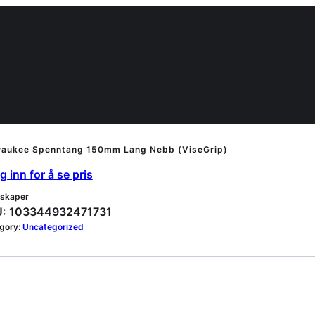
waukee Spenntang 150mm Lang Nebb (ViseGrip)
 inn for å se pris
skaper
:
103344932471731
gory:
Uncategorized