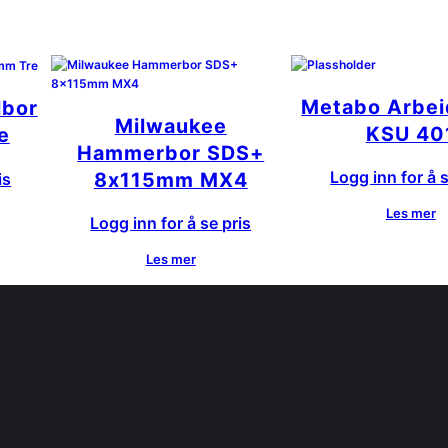
Metabo Arbei
lbor
Milwaukee
KSU 40
e
Hammerbor SDS+
Logg inn for å s
8x115mm MX4
is
Les mer
Logg inn for å se pris
Les mer
n