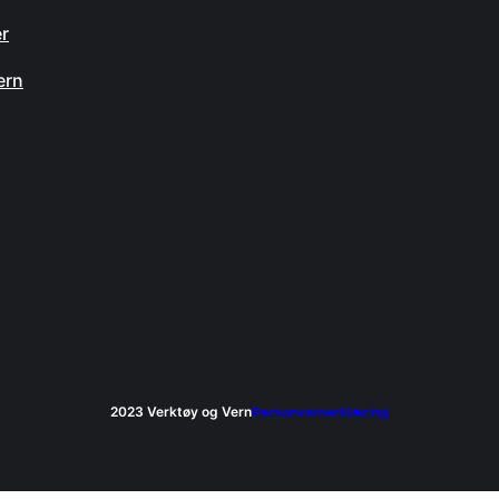
er
ern
2023 Verktøy og Vern
Personvernerklæring