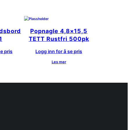
dsbord
Popnagle 4,8×15,5
1
TETT Rustfri 500pk
e pris
Logg inn for å se pris
Les mer