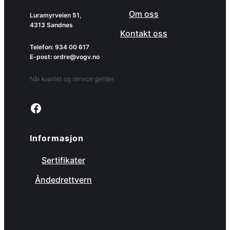
Om oss
Luramyrveien 51,
4313 Sandnes
Kontakt oss
Telefon: 934 00 617
E-post: ordre@vogv.no
Når kvalitet og service gjelder.
Link to facebook page
Informasjon
Sertifikater
Åndedrettvern