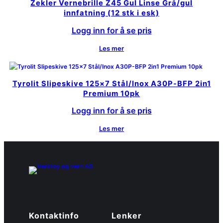
Zekler Vernebrille Z45 Gul Linse Grå/gul
innfatning (12 stk i esk)
Logg inn for å se pris
Les mer
Tyrolit Slipeskive 125×7 Stål/Inox A30P-BFP 2in1
Premium 10pk
Logg inn for å se pris
Les mer
Kontaktinfo
Lenker