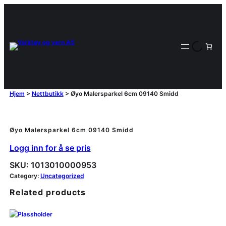
Hjem
>
Nettbutikk
>
Øyo Malersparkel 6cm 09140 Smidd
Øyo Malersparkel 6cm 09140 Smidd
Logg inn for å se pris
SKU:
1013010000953
Category:
Uncategorized
Related products