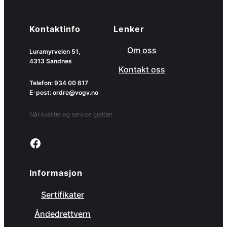
Kontaktinfo
Lenker
Om oss
Luramyrveien 51,
4313 Sandnes
Kontakt oss
Telefon: 934 00 617
E-post: ordre@vogv.no
Når kvalitet og service gjelder.
Link to facebook page
Informasjon
Sertifikater
Åndedrettvern