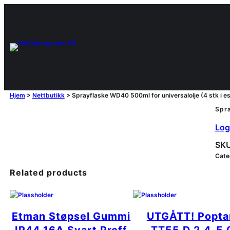
Hjem
>
Nettbutikk
>
Sprayflaske WD40 500ml for universalolje (4 stk i e
Spra
Logg
SKU
Cate
Related products
Etman Støpsel Gummi
UTGÅTT! Popta