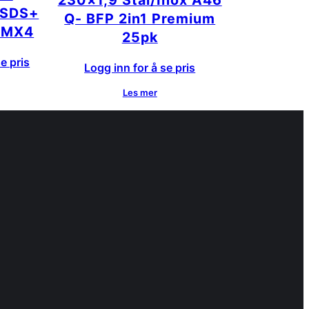
230×1,9 Stål/Inox A46
 SDS+
Q- BFP 2in1 Premium
 MX4
25pk
e pris
Logg inn for å se pris
Les mer