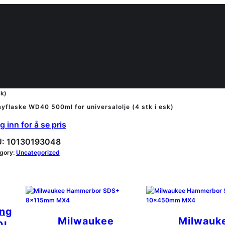
sk)
yflaske WD40 500ml for universalolje (4 stk i esk)
 inn for å se pris
:
10130193048
gory:
Uncategorized
ng
Milwaukee
Milwauk