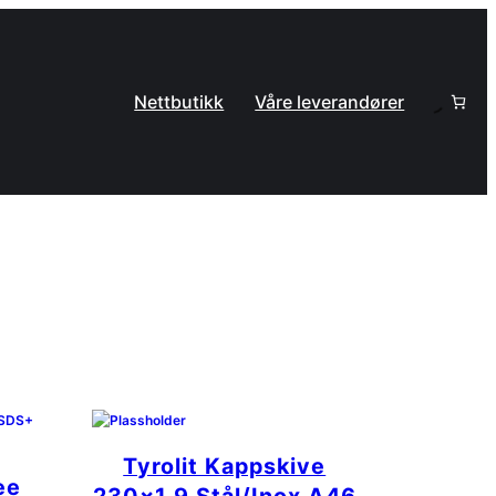
Nettbutikk
Våre leverandører
Tyrolit Kappskive
ee