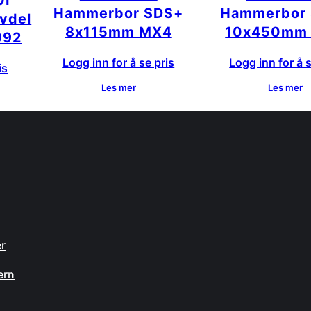
0I
Hammerbor SDS+
Hammerbor
vdel
8x115mm MX4
10x450mm
992
Logg inn for å se pris
Logg inn for å s
is
Les mer
Les mer
n
er
ern