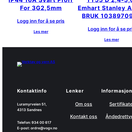
IP44 16A Svart Proff
TT55 D 2,4-5,
For 3G2,5mm
Emhart Stanley A
BRUK 1038970
Logg inn for å se pris
Logg inn for å se pr
Les mer
Les mer
Kontaktinfo
Lenker
Informasjo
Om oss
Sertifikat
Luramyrveien 51,
4313 Sandnes
Kontakt oss
Åndedrettv
Telefon: 934 00 617
E-post: ordre@vogv.no