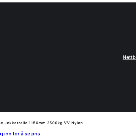
Nettb
ex Jekketralle 1150mm 2500kg VV Nylon
 inn for å se pris