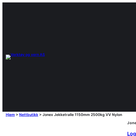
Hjem
>
Nettbutikk
>
Jonex Jekketralle 1150mm 2500kg VV Nylon
Jon
Logg