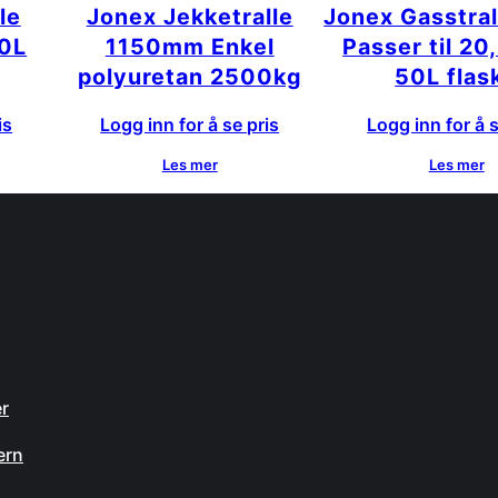
le
Jonex Jekketralle
Jonex Gasstral
0L
1150mm Enkel
Passer til 20
polyuretan 2500kg
50L flas
is
Logg inn for å se pris
Logg inn for å s
Les mer
Les mer
n
er
ern