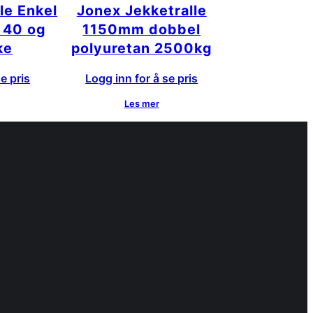
le Enkel
Jonex Jekketralle
, 40 og
1150mm dobbel
ke
polyuretan 2500kg
e pris
Logg inn for å se pris
Les mer