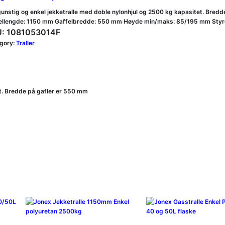
gunstig og enkel jekketralle med doble nylonhjul og 2500 kg kapasitet. Bred
ellengde: 1150 mm Gaffelbredde: 550 mm Høyde min/maks: 85/195 mm Styrehju
:
1081053014F
gory:
Traller
et. Bredde på gafler er 550 mm