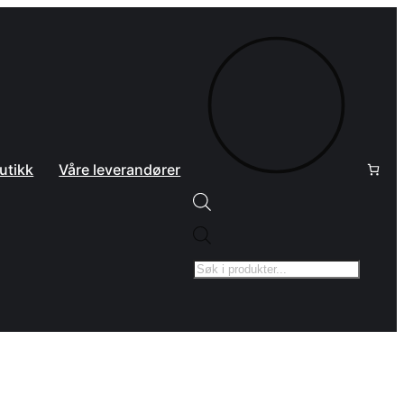
utikk
Våre leverandører
Products
search