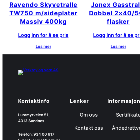
Ravendo Skyvetralle
Jonex Gasstral
TW750 m/sideplater
Dobbel 2×40/5
Massiv 400kg
flasker
Logg inn for å se pris
Logg inn for å se pr
Les mer
Les mer
Kontaktinfo
Lenker
Informasjo
Om oss
Sertifikat
Luramyrveien 51,
4313 Sandnes
Kontakt oss
Åndedrettv
Telefon: 934 00 617