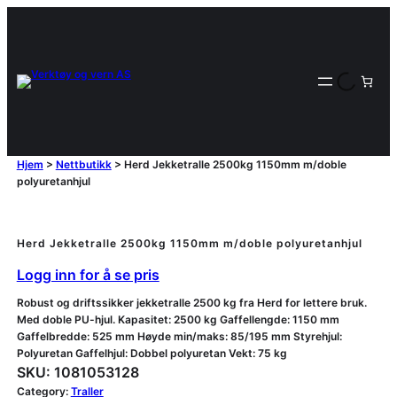
Hjem
>
Nettbutikk
>
Herd Jekketralle 2500kg 1150mm m/doble
polyuretanhjul
Herd Jekketralle 2500kg 1150mm m/doble polyuretanhjul
Logg inn for å se pris
Robust og driftssikker jekketralle 2500 kg fra Herd for lettere bruk.
Med doble PU-hjul. Kapasitet: 2500 kg Gaffellengde: 1150 mm
Gaffelbredde: 525 mm Høyde min/maks: 85/195 mm Styrehjul:
Polyuretan Gaffelhjul: Dobbel polyuretan Vekt: 75 kg
SKU:
1081053128
Category:
Traller