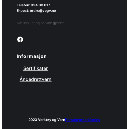
Telefon: 934 00 617
E-post: ordre@vogv.no
Når kvalitet og service gjelder.
Link to facebook page
Informasjon
Sertifikater
Åndedrettvern
2023 Verktøy og Vern
Personvernerklæring