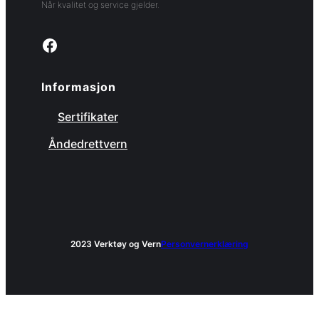
Når kvalitet og service gjelder.
Link to facebook page
Informasjon
Sertifikater
Åndedrettvern
2023 Verktøy og Vern
Personvernerklæring