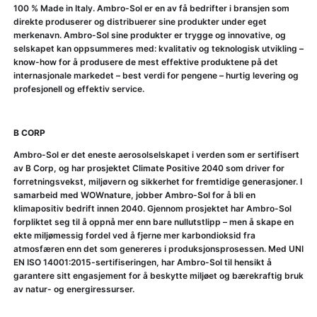
100 % Made in Italy. Ambro-Sol er en av få bedrifter i bransjen som
direkte produserer og distribuerer sine produkter under eget
merkenavn. Ambro-Sol sine produkter er trygge og innovative, og
selskapet kan oppsummeres med: kvalitativ og teknologisk utvikling –
know-how for å produsere de mest effektive produktene på det
internasjonale markedet – best verdi for pengene – hurtig levering og
profesjonell og effektiv service.
B CORP
Ambro-Sol er det eneste aerosolselskapet i verden som er sertifisert
av B Corp, og har prosjektet Climate Positive 2040 som driver for
forretningsvekst, miljøvern og sikkerhet for fremtidige generasjoner. I
samarbeid med WOWnature, jobber Ambro-Sol for å bli en
klimapositiv bedrift innen 2040. Gjennom prosjektet har Ambro-Sol
forpliktet seg til å oppnå mer enn bare nullutstlipp – men å skape en
ekte miljømessig fordel ved å fjerne mer karbondioksid fra
atmosfæren enn det som genereres i produksjonsprosessen. Med UNI
EN ISO 14001:2015-sertifiseringen, har Ambro-Sol til hensikt å
garantere sitt engasjement for å beskytte miljøet og bærekraftig bruk
av natur- og energiressurser.