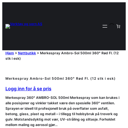
Hjem
>
Nettbutikk
>
Merkespray Ambro-Sol 500ml 360° Rød Fl. (12
stk i esk)
Merkespray Ambro-Sol 500ml 360° Rød Fl. (12 stk i esk)
Logg inn for å se pris
Merkespray 360° AMBRO-SOL 500ml Merkespray som kan brukes i
alle posisjoner og vinkler takket være den spesielle 360° ventilen.
Sprayen er ideell til profesjonell bruk på overflater som asfalt,
betong, glass, plast og metall – i tillegg til hobbybruk på treverk og
gulv. Motstandsdyktig mot vær, UV-stråling og slitasje. Forholdet
mellom maling og aerosol gjør…