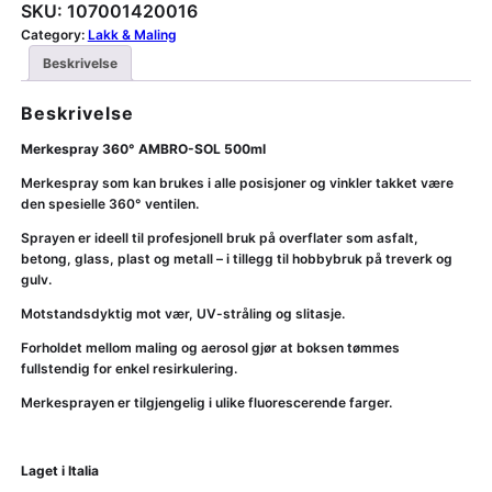
SKU:
107001420016
Category:
Lakk & Maling
Beskrivelse
Beskrivelse
Merkespray 360° AMBRO-SOL 500ml
Merkespray som kan brukes i alle posisjoner og vinkler takket være
den spesielle 360° ventilen.
Sprayen er ideell til profesjonell bruk på overflater som asfalt,
betong, glass, plast og metall – i tillegg til hobbybruk på treverk og
gulv.
Motstandsdyktig mot vær, UV-stråling og slitasje.
Forholdet mellom maling og aerosol gjør at boksen tømmes
fullstendig for enkel resirkulering.
Merkesprayen er tilgjengelig i ulike fluorescerende farger.
Laget i Italia