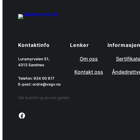
Kontaktinfo
Lenker
Informasjo
Om oss
Sertifikat
Luramyrveien 51,
4313 Sandnes
Kontakt oss
Åndedrettv
Telefon: 934 00 617
E-post: ordre@vogv.no
Når kvalitet og service gjelder.
Link to facebook page