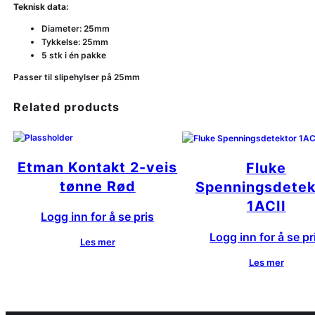
Teknisk data:
Diameter: 25mm
Tykkelse: 25mm
5 stk i én pakke
Passer til slipehylser på 25mm
Related products
Etman Kontakt 2-veis
Fluke
tønne Rød
Spenningsdetek
1ACII
Logg inn for å se pris
Logg inn for å se pr
Les mer
Les mer