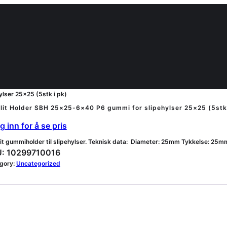
lser 25×25 (5stk i pk)
lit Holder SBH 25×25-6×40 P6 gummi for slipehylser 25×25 (5stk 
 inn for å se pris
lit gummiholder til slipehylser. Teknisk data: Diameter: 25mm Tykkelse: 25mm
:
10299710016
gory:
Uncategorized