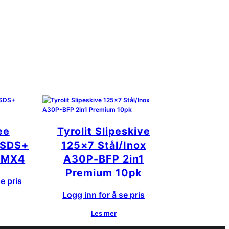
ee
Tyrolit Slipeskive
 SDS+
125×7 Stål/Inox
 MX4
A30P-BFP 2in1
Premium 10pk
e pris
Logg inn for å se pris
Les mer