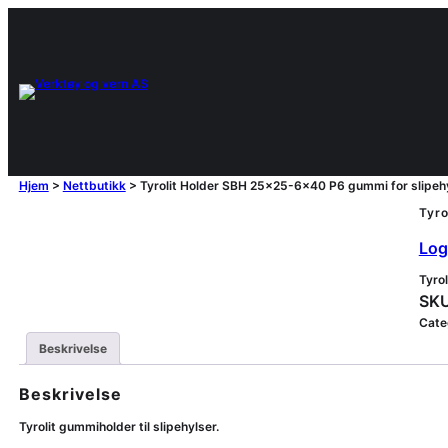
Hjem
>
Nettbutikk
>
Tyrolit Holder SBH 25×25-6×40 P6 gummi for slipehy
Tyro
Logg
Tyro
SKU
Cate
Beskrivelse
Beskrivelse
Tyrolit gummiholder til slipehylser.